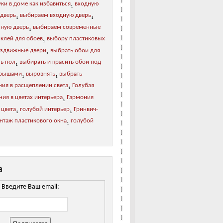
ки в доме как избавиться
входную
1
 дверь
выбираем входную дверь
1
1
зную дверь
выбираем современные
1
 клей для обоев
выбору пластиковых
1
аздвижные двери
выбрать обои для
1
ь пол
выбирать и красить обои под
1
рышами
выровнять
выбрать
1
1
ния в расщеплении света
Голубая
1
ия в цветах интерьера
Гармония
1
 цвета
голубой интерьер
Гринвич-
1
1
нтаж пластикового окна
голубой
1
а
Введите Ваш email: