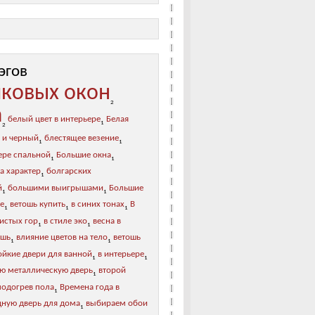
эгов
иковых окон
2
а
белый цвет в интерьере
Белая
1
2
 и черный
блестящее везение
1
1
ере спальной
Большие окна
1
1
а характер
болгарских
1
й
большими выигрышами
Большие
1
1
ре
ветошь купить
в синих тонах
В
1
1
1
листых гор
в стиле эко
весна в
1
1
ошь
влияние цветов на тело
ветошь
1
1
ойкие двери для ванной
в интерьере
1
1
ю металлическую дверь
второй
1
подогрев пола
Времена года в
1
дную дверь для дома
выбираем обои
1