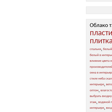
Облако т
пласт
плитк
спальня
белый
1
белый в интерь
влияние цвета н
производителе
окна в интерье
стиле неба ска
интерьере
вет
1
оптом
влагост
1
выбрать входну
этаж
водяной 
1
интерьере
вхо
1