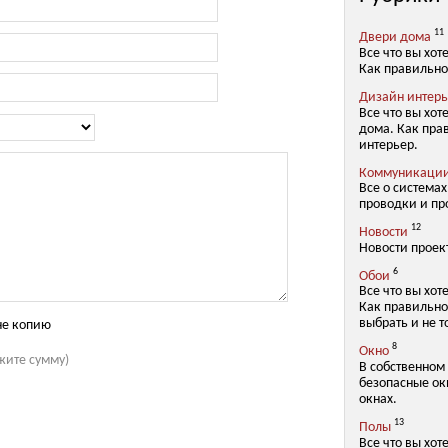
11
Двери дома
Все что вы хот
Как правильно
Дизайн интер
Все что вы хот
дома. Как пра
интерьер.
Коммуникаци
Все о система
проводки и пр
12
Новости
Новости проек
6
Обои
Все что вы хот
Как правильно
выбрать и не т
не копию
8
Окно
жите сумму)
В собственном
безопасные окн
окнах.
13
Полы
Все что вы хот