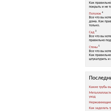
Как правильно
покрыть и не т
4
Потолок
Все что вы хот
дома. Как пра
только.
3
Сад
Все что вы хот
правильно под
5
Стены
Все что вы хот
Как правильно 
штукатурить и 
Последн
Какие трубы в
Металлопласт
уход
Нержавеющие 
Как заделать 