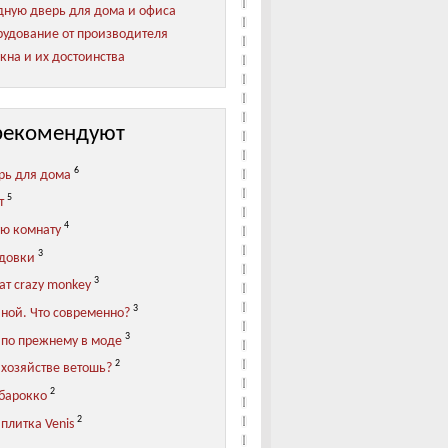
ную дверь для дома и офиса
удование от производителя
кна и их достоинства
рекомендуют
6
рь для дома
5
т
4
ую комнату
3
адовки
3
ат crazy monkey
3
иной. Что современно?
3
 по прежнему в моде
2
 хозяйстве ветошь?
2
 барокко
2
плитка Venis