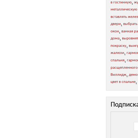
в гостинную
жу
1
металлическую
вставлять желе
двери
выбрать
1
окон
ванная р
1
дома
выровнят
1
покраску
выиг
1
жалюзи
гармо
1
спальня
гармон
1
расщепленного
Виллидж
демо
1
цвет в спальне
1
Подписк