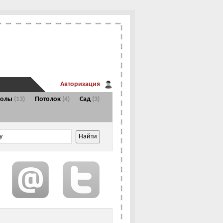
Авторизация
Полы
(13)
Потолок
(4)
Сад
(3)