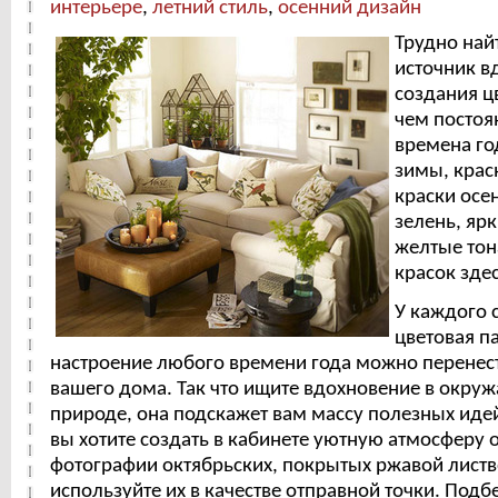
интерьере
,
летний стиль
,
осенний дизайн
Трудно най
источник в
создания ц
чем посто
времена го
зимы, крас
краски осе
зелень, яр
желтые тона
красок зде
У каждого 
цветовая па
настроение любого времени года можно перенес
вашего дома. Так что ищите вдохновение в окру
природе, она подскажет вам массу полезных идей
вы хотите создать в кабинете уютную атмосферу 
фотографии октябрьских, покрытых ржавой листв
используйте их в качестве отправной точки. Подб