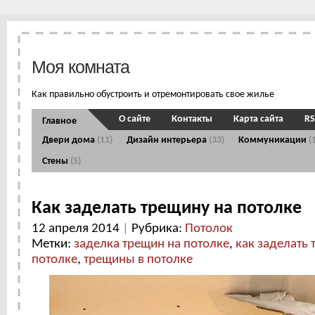
Моя комната
Как правильно обустроить и отремонтировать свое жилье
О сайте
Контакты
Карта сайта
RS
Главное
Двери дома
(11)
Дизайн интерьера
(33)
Коммуникации
(
Стены
(5)
Как заделать трещину на потолке
12 апреля 2014
|
Рубрика:
Потолок
Метки:
заделка трещин на потолке
,
как заделать 
потолке
,
трещины в потолке