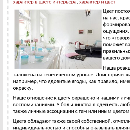
характер в цвете интерьера
,
характер и цвет
Цвет посто
на нас, кра
формирова
ощущения. 
что «говор
поможет ва
правильных
вашего дом
Наша реакц
заложена на генетическом уровне. Доисторическ
например, что ядовитые ягоды, как правило, им
окраску.
Наше отношение к цвету окрашено и нашими ли
воспоминаниями. У большинства людей есть люб
также личные ассоциации с тем или иным цветом
Цвета обладают также своей собственной, отчет
индивидуальностью и способны оказывать влиян