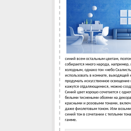
синий всем остальным цветам, поэтом
собирается много народа, например, 
холодным, однако тон «небо Скалисты
использовать в комнате, выходящей н
продумать искусственное освещение и
кажутся отдаляющимися, можно созда
Синий цвет хорошо сочетается с одн
белыми тиснеными обоями на декорат
красными и розовыми тонами, включ
даже фиолетовым тоном. Или возьмит
синий тон в сочетании с теплыми то
гамме.