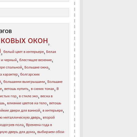
эгов
иковых окон
2
а
белый цвет в интерьере
Белая
1
2
 и черный
блестящее везение
1
1
ере спальной
Большие окна
1
1
а характер
болгарских
1
й
большими выигрышами
Большие
1
1
ре
ветошь купить
в синих тонах
В
1
1
1
листых гор
в стиле эко
весна в
1
1
ошь
влияние цветов на тело
ветошь
1
1
ойкие двери для ванной
в интерьере
1
1
ю металлическую дверь
второй
1
подогрев пола
Времена года в
1
дную дверь для дома
выбираем обои
1