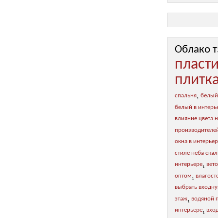
Облако т
пласт
плитк
спальня
белый
1
белый в интерь
влияние цвета н
производителе
окна в интерье
стиле неба ска
интерьере
вет
1
оптом
влагост
1
выбрать входну
этаж
водяной 
1
интерьере
вхо
1