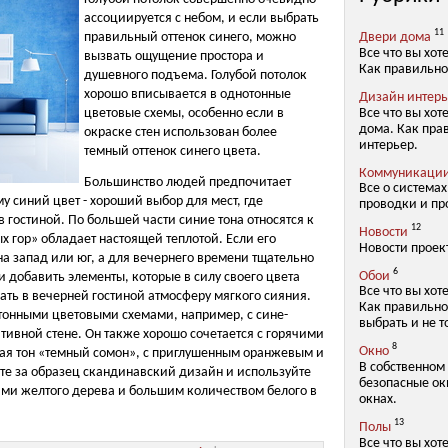
ассоциируется с небом, и если выбрать
11
Двери дома
правильный оттенок синего, можно
Все что вы хот
вызвать ощущение простора и
Как правильно
душевного подъема. Голубой потолок
хорошо вписывается в однотонные
Дизайн интер
Все что вы хот
цветовые схемы, особенно если в
дома. Как пра
окраске стен использован более
интерьер.
темный оттенок синего цвета.
Коммуникаци
Большинство людей предпочитает
Все о система
у синий цвет - хороший выбор для мест, где
проводки и пр
в гостиной. По большей части синие тона относятся к
12
Новости
х гор» обладает настоящей теплотой. Если его
Новости проек
а запад или юг, а для вечернего времени тщательно
6
Обои
 добавить элементы, которые в силу своего цвета
Все что вы хот
ть в вечерней гостиной атмосферу мягкого сияния.
Как правильно
отонными цветовыми схемами, например, с сине-
выбрать и не т
ивной стене. Он также хорошо сочетается с горячими
8
Окно
ая тон «темный сомон», с приглушенным оранжевым и
В собственном
е за образец скандинавский дизайн и используйте
безопасные окн
нами желтого дерева и большим количеством белого в
окнах.
13
Полы
Все что вы хот