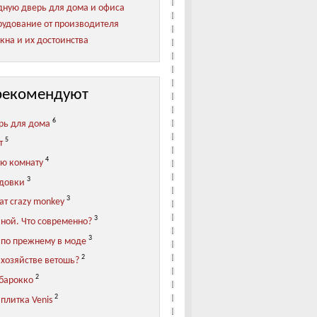
ную дверь для дома и офиса
удование от производителя
кна и их достоинства
рекомендуют
6
рь для дома
5
т
4
ую комнату
3
адовки
3
ат crazy monkey
3
иной. Что современно?
3
 по прежнему в моде
2
 хозяйстве ветошь?
2
 барокко
2
плитка Venis