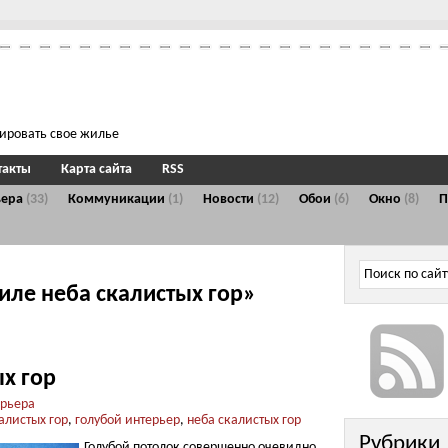
тировать свое жилье
такты
Карта сайта
RSS
ьера
(33)
Коммуникации
(1)
Новости
(12)
Обои
(6)
Окно
(8)
тиле неба скалистых гор»
ых гор
ерьера
алистых гор
,
голубой интерьер
,
неба скалистых гор
Рубрики
Голубой потолок совершенно очевидно