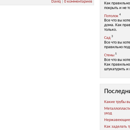
Daviq
|
0 комментариев
Как правильно
покрыть и не т
4
Потолок
Все что вы хот
дома. Как пра
только.
3
Сад
Все что вы хот
правильно под
5
Стены
Все что вы хот
Как правильно 
штукатурить и 
Последн
Какие трубы в
Металлопласт
уход
Нержавеющие 
Как заделать 