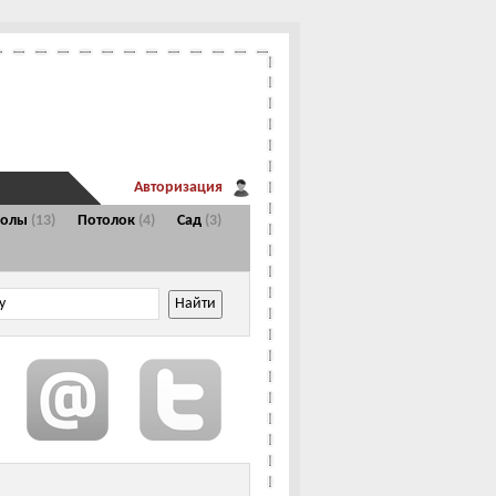
Авторизация
Полы
(13)
Потолок
(4)
Сад
(3)