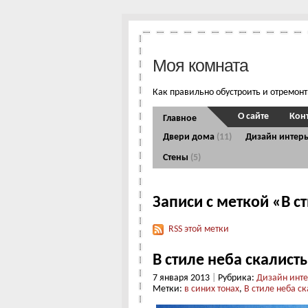
Моя комната
Как правильно обустроить и отремон
О сайте
Кон
Главное
Двери дома
(11)
Дизайн интер
Стены
(5)
Записи с меткой «В с
RSS этой метки
В стиле неба скалист
7 января 2013
|
Рубрика:
Дизайн инт
Метки:
в синих тонах
,
В стиле неба ск