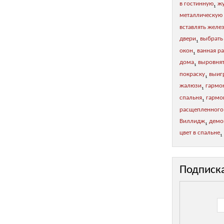
в гостинную
жу
1
металлическую
вставлять желе
двери
выбрать
1
окон
ванная р
1
дома
выровнят
1
покраску
выиг
1
жалюзи
гармо
1
спальня
гармон
1
расщепленного
Виллидж
демо
1
цвет в спальне
1
Подписк