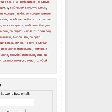
ки в доме как избавиться
входную
1
 дверь
выбираем входную дверь
1
1
зную дверь
выбираем современные
1
 клей для обоев
выбору пластиковых
1
аздвижные двери
выбрать обои для
1
ь пол
выбирать и красить обои под
1
рышами
выровнять
выбрать
1
1
ния в расщеплении света
Голубая
1
ия в цветах интерьера
Гармония
1
 цвета
голубой интерьер
Гринвич-
1
1
нтаж пластикового окна
голубой
1
а
Введите Ваш email: