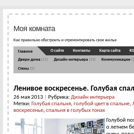
Моя комната
Как правильно обустроить и отремонтировать свое жилье
О сайте
Контакты
Карта сайта
RS
Главное
Двери дома
(11)
Дизайн интерьера
(33)
Коммуникации
(
Стены
(5)
Ленивое воскресенье. Голубая спа
26 мая 2013
|
Рубрика:
Дизайн интерьера
Метки:
Голубая спальня
,
голубой цвет в спальне
,
воскресенье
,
спальня в голубых тонах
Голубой по
о летнем б