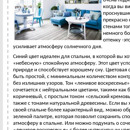
очень подн
когда вы ви
проснувшис
прекрасно 
стенами то
немного б
оттенку -э
усиливает атмосферу солнечного дня.
Синий цвет идеален для спальни, в которой вы хо
«небесную» спокойную атмосферу. Этот цвет успо
природе и способствует хорошему сну. Цветовая
быть простой, с минимальным количеством контр
без излишних узоров. Тон «ленивое воскресенье
сочетается с нейтральными цветами, такими как 
коричневый, с простым тоном «сельский кремов
также с тонами натуральной древесины. Если вы 
своей спальне более характерный вид, можно обр
зеленой палитре, которая позволит сохранить с
атмосферу в спальне. Или можно подумать о соч