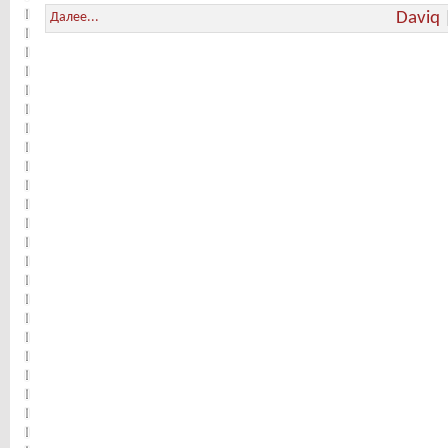
Daviq
Далее...