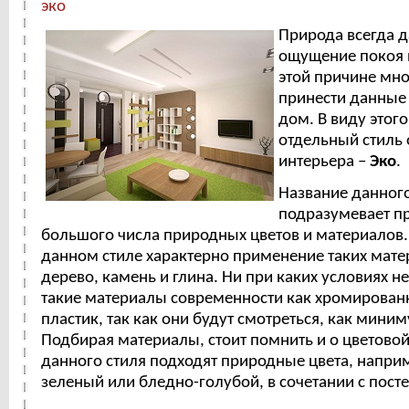
эко
Природа всегда д
ощущение покоя и
этой причине мн
принести данные
дом. В виду этог
отдельный стиль
интерьера –
Эко
.
Название данного
подразумевает п
большого числа природных цветов и материалов.
данном стиле характерно применение таких матер
дерево, камень и глина. Ни при каких условиях н
такие материалы современности как хромирован
пластик, так как они будут смотреться, как миним
Подбирая материалы, стоит помнить и о цветовой
данного стиля подходят природные цвета, напри
зеленый или бледно-голубой, в сочетании с пост