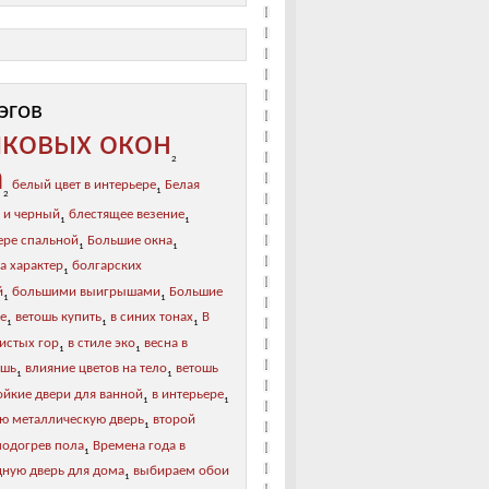
эгов
иковых окон
2
а
белый цвет в интерьере
Белая
1
2
 и черный
блестящее везение
1
1
ере спальной
Большие окна
1
1
а характер
болгарских
1
й
большими выигрышами
Большие
1
1
ре
ветошь купить
в синих тонах
В
1
1
1
листых гор
в стиле эко
весна в
1
1
ошь
влияние цветов на тело
ветошь
1
1
ойкие двери для ванной
в интерьере
1
1
ю металлическую дверь
второй
1
подогрев пола
Времена года в
1
дную дверь для дома
выбираем обои
1