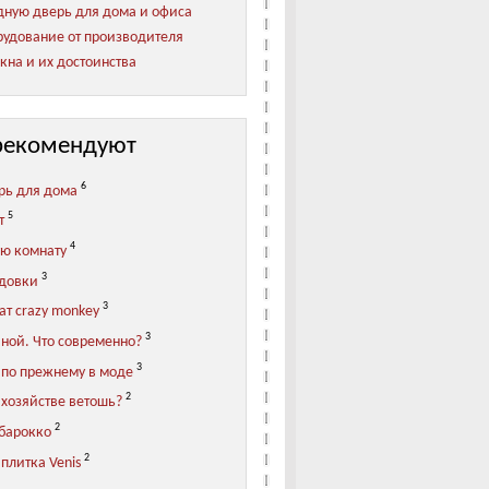
ную дверь для дома и офиса
удование от производителя
кна и их достоинства
рекомендуют
6
рь для дома
5
т
4
ую комнату
3
адовки
3
ат crazy monkey
3
иной. Что современно?
3
 по прежнему в моде
2
 хозяйстве ветошь?
2
 барокко
2
плитка Venis