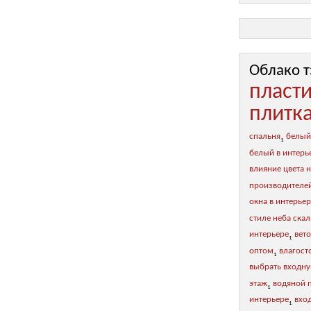
Облако т
пласт
плитк
спальня
белый
1
белый в интерь
влияние цвета н
производителе
окна в интерье
стиле неба ска
интерьере
вет
1
оптом
влагост
1
выбрать входну
этаж
водяной 
1
интерьере
вхо
1