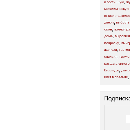
в гостинную
жу
1
металлическую
вставлять желе
двери
выбрать
1
окон
ванная р
1
дома
выровнят
1
покраску
выиг
1
жалюзи
гармо
1
спальня
гармон
1
расщепленного
Виллидж
демо
1
цвет в спальне
1
Подписк