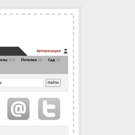
Авторизация
Полы
(13)
Потолок
(4)
Сад
(3)