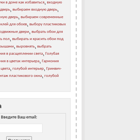
ки в доме как избавиться
входную
1
 дверь
выбираем входную дверь
1
1
зную дверь
выбираем современные
1
 клей для обоев
выбору пластиковых
1
аздвижные двери
выбрать обои для
1
ь пол
выбирать и красить обои под
1
рышами
выровнять
выбрать
1
1
ния в расщеплении света
Голубая
1
ия в цветах интерьера
Гармония
1
 цвета
голубой интерьер
Гринвич-
1
1
нтаж пластикового окна
голубой
1
а
Введите Ваш email: