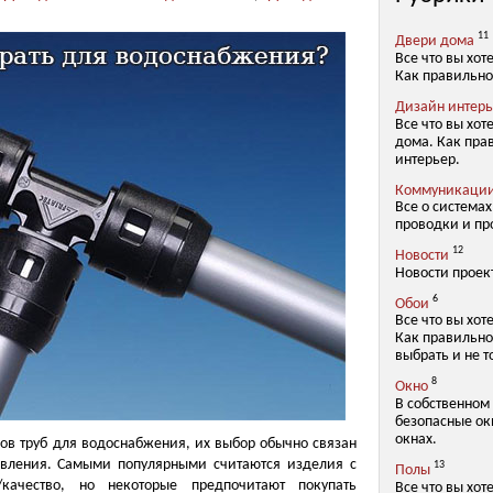
11
Двери дома
Все что вы хот
Как правильно
Дизайн интер
Все что вы хот
дома. Как пра
интерьер.
Коммуникаци
Все о система
проводки и пр
12
Новости
Новости проек
6
Обои
Все что вы хот
Как правильно
выбрать и не т
8
Окно
В собственном
безопасные окн
окнах.
ов труб для водоснабжения, их выбор обычно связан
овления. Самыми популярными считаются изделия с
13
Полы
качество, но некоторые предпочитают покупать
Все что вы хот