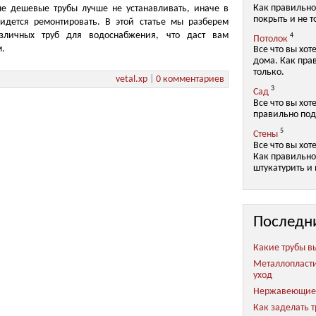
Как правильно
ые дешевые трубы лучше не устанавливать, иначе в
покрыть и не т
дется ремонтировать. В этой статье мы разберем
зличных труб для водоснабжения, что даст вам
4
Потолок
м.
Все что вы хот
дома. Как пра
только.
vetal.xp
|
0 комментариев
3
Сад
Все что вы хот
правильно под
5
Стены
Все что вы хот
Как правильно 
штукатурить и 
Последн
Какие трубы в
Металлопласт
уход
Нержавеющие 
Как заделать 