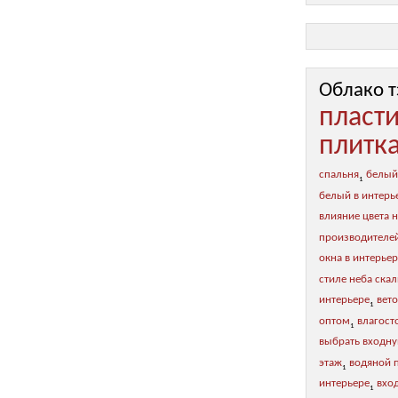
Облако т
пласт
плитк
спальня
белый
1
белый в интерь
влияние цвета н
производителе
окна в интерье
стиле неба ска
интерьере
вет
1
оптом
влагост
1
выбрать входну
этаж
водяной 
1
интерьере
вхо
1