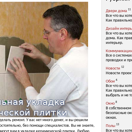
11
Двери дома
Все что вы хот
Как правильно
Дизайн интер
Все что вы хот
дома. Как пра
интерьер.
Коммуникаци
Все о система
проводки и пр
12
Новости
Новости проек
6
Обои
Все что вы хот
Как правильно
выбрать и не т
8
Окно
В собственном
безопасные окн
окнах.
елать ремонт. У вас нет много денег, и вы решили
13
стоятельно, без помощи специалистов. Вы не знаете,
Полы
Все что вы хот
 помогут вам в укладке керамической плитки. Любую