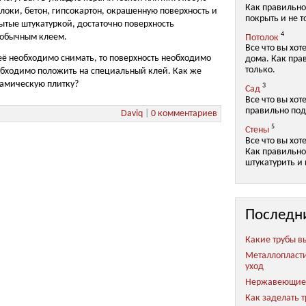
Как правильно
локи, бетон, гипсокартон, окрашенную поверхность и
покрыть и не т
рытые штукатуркой, достаточно поверхность
4
Потолок
е обычным клеем.
Все что вы хот
и её необходимо снимать, то поверхность необходимо
дома. Как пра
только.
обходимо положить на специальный клей. Как же
амическую плитку?
3
Сад
Все что вы хот
правильно под
Daviq
|
0 комментариев
5
Стены
Все что вы хот
Как правильно 
штукатурить и 
Последн
Какие трубы в
Металлопласт
уход
Нержавеющие 
Как заделать 