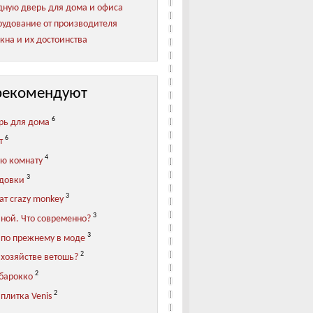
ную дверь для дома и офиса
удование от производителя
кна и их достоинства
рекомендуют
6
рь для дома
6
т
4
ую комнату
3
адовки
3
ат crazy monkey
3
иной. Что современно?
3
 по прежнему в моде
2
 хозяйстве ветошь?
2
 барокко
2
плитка Venis