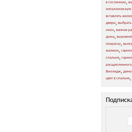
в гостинную
жу
1
металлическую
вставлять желе
двери
выбрать
1
окон
ванная р
1
дома
выровнят
1
покраску
выиг
1
жалюзи
гармо
1
спальня
гармон
1
расщепленного
Виллидж
демо
1
цвет в спальне
1
Подписк