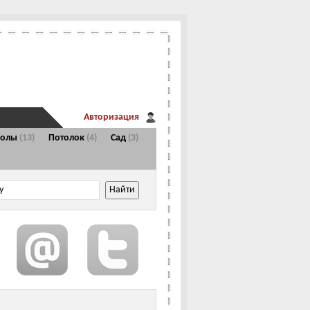
Авторизация
Полы
(13)
Потолок
(4)
Сад
(3)