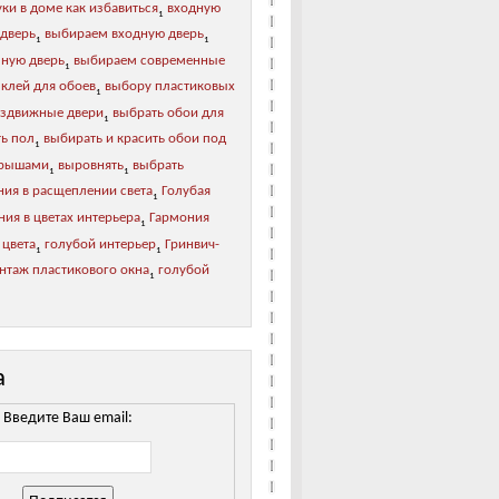
ки в доме как избавиться
входную
1
 дверь
выбираем входную дверь
1
1
зную дверь
выбираем современные
1
 клей для обоев
выбору пластиковых
1
аздвижные двери
выбрать обои для
1
ь пол
выбирать и красить обои под
1
рышами
выровнять
выбрать
1
1
ния в расщеплении света
Голубая
1
ия в цветах интерьера
Гармония
1
 цвета
голубой интерьер
Гринвич-
1
1
нтаж пластикового окна
голубой
1
а
Введите Ваш email: