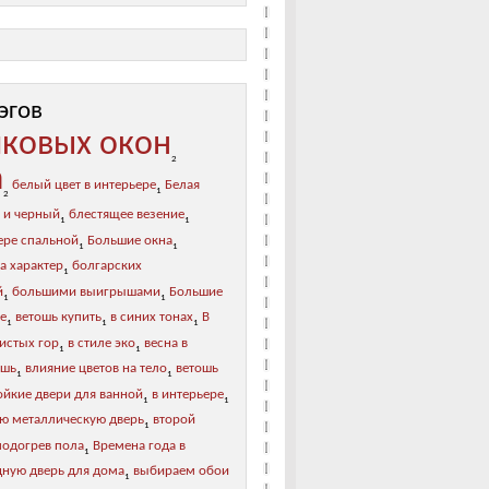
эгов
иковых окон
2
а
белый цвет в интерьере
Белая
1
2
 и черный
блестящее везение
1
1
ере спальной
Большие окна
1
1
а характер
болгарских
1
й
большими выигрышами
Большие
1
1
ре
ветошь купить
в синих тонах
В
1
1
1
листых гор
в стиле эко
весна в
1
1
ошь
влияние цветов на тело
ветошь
1
1
ойкие двери для ванной
в интерьере
1
1
ю металлическую дверь
второй
1
подогрев пола
Времена года в
1
дную дверь для дома
выбираем обои
1