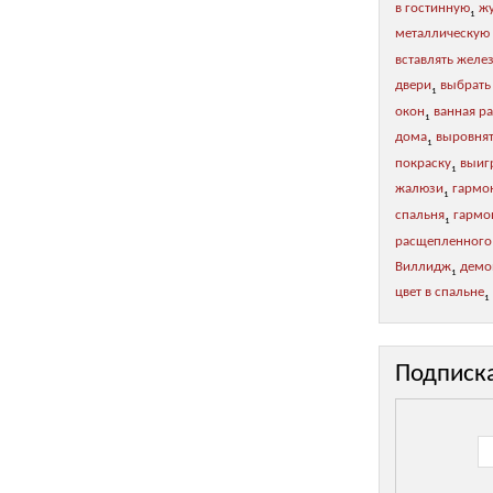
в гостинную
жу
1
металлическую
вставлять желе
двери
выбрать
1
окон
ванная р
1
дома
выровнят
1
покраску
выиг
1
жалюзи
гармо
1
спальня
гармон
1
расщепленного
Виллидж
демо
1
цвет в спальне
1
Подписк