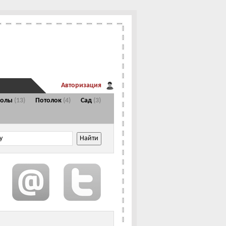
Авторизация
Полы
(13)
Потолок
(4)
Сад
(3)