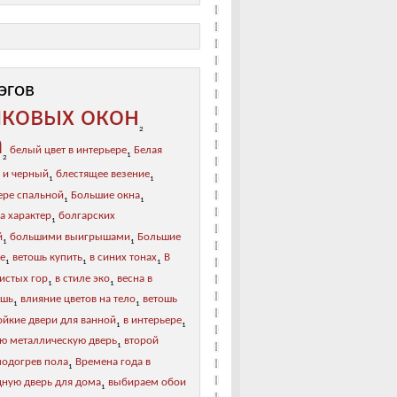
эгов
иковых окон
2
а
белый цвет в интерьере
Белая
1
2
 и черный
блестящее везение
1
1
ере спальной
Большие окна
1
1
а характер
болгарских
1
й
большими выигрышами
Большие
1
1
ре
ветошь купить
в синих тонах
В
1
1
1
листых гор
в стиле эко
весна в
1
1
ошь
влияние цветов на тело
ветошь
1
1
ойкие двери для ванной
в интерьере
1
1
ю металлическую дверь
второй
1
подогрев пола
Времена года в
1
дную дверь для дома
выбираем обои
1