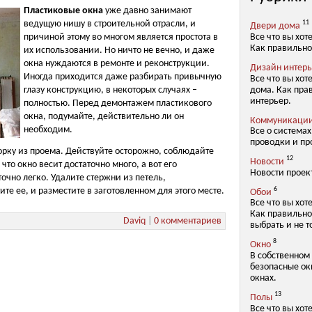
Пластиковые окна
уже давно занимают
ведущую нишу в строительной отрасли, и
11
Двери дома
Все что вы хот
причиной этому во многом является простота в
Как правильно
их использовании. Но ничто не вечно, и даже
окна нуждаются в ремонте и реконструкции.
Дизайн интер
Иногда приходится даже разбирать привычную
Все что вы хот
дома. Как пра
глазу конструкцию, в некоторых случаях –
интерьер.
полностью. Перед демонтажем пластикового
окна, подумайте, действительно ли он
Коммуникаци
необходим.
Все о система
проводки и пр
орку из проема. Действуйте осторожно, соблюдайте
12
Новости
что окно весит достаточно много, а вот его
Новости проек
чно легко. Удалите стержни из петель,
те ее, и разместите в заготовленном для этого месте.
6
Обои
Все что вы хот
Как правильно
Daviq
|
0 комментариев
выбрать и не т
8
Окно
В собственном
безопасные окн
окнах.
13
Полы
Все что вы хот