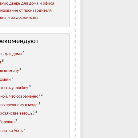
ную дверь для дома и офиса
удование от производителя
кна и их достоинства
рекомендуют
6
рь для дома
5
т
4
ую комнату
3
адовки
3
ат crazy monkey
3
иной. Что современно?
3
 по прежнему в моде
2
 хозяйстве ветошь?
2
 барокко
2
плитка Venis