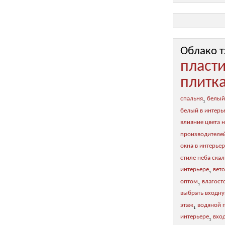
Облако т
пласт
плитк
спальня
белый
1
белый в интерь
влияние цвета н
производителе
окна в интерье
стиле неба ска
интерьере
вет
1
оптом
влагост
1
выбрать входну
этаж
водяной 
1
интерьере
вхо
1