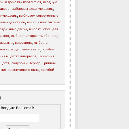
ки в доме как избавиться
входную
1
 дверь
выбираем входную дверь
1
1
зную дверь
выбираем современные
1
 клей для обоев
выбору пластиковых
1
аздвижные двери
выбрать обои для
1
ь пол
выбирать и красить обои под
1
рышами
выровнять
выбрать
1
1
ния в расщеплении света
Голубая
1
ия в цветах интерьера
Гармония
1
 цвета
голубой интерьер
Гринвич-
1
1
нтаж пластикового окна
голубой
1
а
Введите Ваш email: