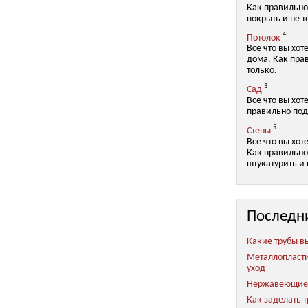
Как правильно
покрыть и не т
4
Потолок
Все что вы хот
дома. Как пра
только.
3
Сад
Все что вы хот
правильно под
5
Стены
Все что вы хот
Как правильно 
штукатурить и 
Последн
Какие трубы в
Металлопласт
уход
Нержавеющие 
Как заделать 