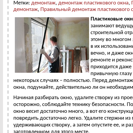
Метки:
демонтаж
,
демонтаж пластикового окна
,
демонтаж
,
Правильный демонтаж пластикового 
Пластиковые окн
занимают ведущу
строительной отр
этому во многом 
в их использован
вечно, и даже ок
ремонте и реконс
приходится даже
привычную глазу 
некоторых случаях – полностью. Перед демонта
окна, подумайте, действительно ли он необходим
Начиная разбирать окно, удалите створку из прое
осторожно, соблюдайте технику безопасности. По
окно весит достаточно много, а вот его констру
повредить достаточно легко. Удалите стержни из 
удерживающих створку, а затем опустите ее, и ра
заготовленном для этого месте.